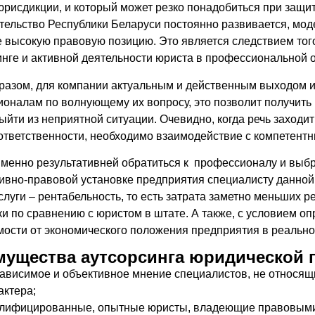
юрисдикции, и который может резко понадобиться при защи
тельство Республики Беларуси постоянно развивается, мод
высокую правовую позицию. Это является следствием того
нге и активной деятельности юриста в профессиональной о
разом, для компании актуальным и действенным выходом и
оналам по волнующему их вопросу, это позволит получить 
ыйти из неприятной ситуации. Очевидно, когда речь заходит
ответственности, необходимо взаимодействие с компетент
менно результативней обратиться к профессионалу и выбр
ивно-правовой установке предприятия специалисту данно
слуги – рентабельность, то есть затрата заметно меньших 
и по сравнению с юристом в штате. А также, с условием о
мости от экономического положения предприятия в реальн
мущества аутсорсинга юридической
ависимое и объективное мнение специалистов, не относящи
актера;
лифицированные, опытные юристы, владеющие правовыми