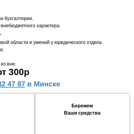
и бухгалтерии.
д внебюджетного характера.
г
овой области и умений у юридического отдела
а;
из вне.
т 300р
82 47 87
в Минске
Бережем
Ваши средства