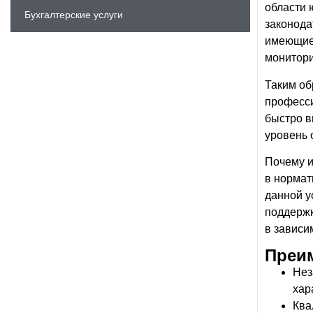
области 
Бухгалтерские услуги
законода
имеющие 
монитори
Таким об
професси
быстро в
уровень 
Почему и
в нормат
данной у
поддержк
в зависи
Преи
Нез
хар
Ква