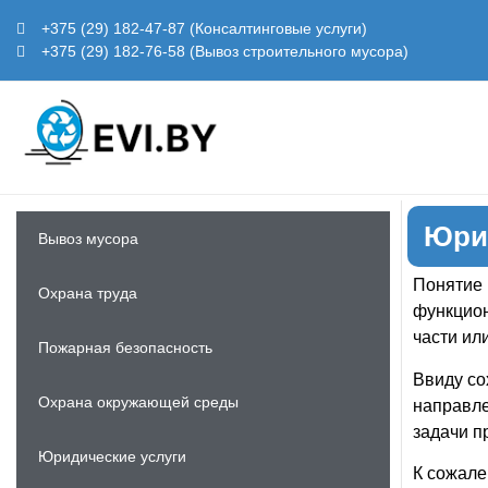
+375 (29) 182-47-87 (Консалтинговые услуги)
+375 (29) 182-76-58 (Вывоз строительного мусора)
Юри
Вывоз мусора
Понятие 
Охрана труда
функцион
части ил
Пожарная безопасность
Ввиду со
Охрана окружающей среды
направле
задачи п
Юридические услуги
К сожале