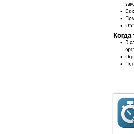
зак
Сох
Пом
Отс
Когда
В с
орг
Огр
Пот