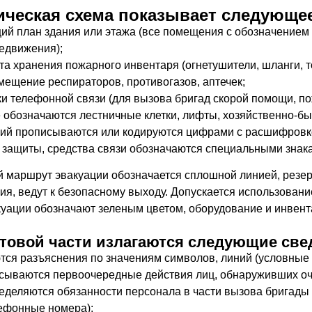
ческая схема показывает следующе
ий план здания или этажа (все помещения с обозначением
едвижения);
та хранения пожарного инвентаря (огнетушители, шланги, то
мещение респираторов, противогазов, аптечек;
ки телефонной связи (для вызова бригад скорой помощи, п
 обозначаются лестничные клетки, лифты, хозяйственно-б
й прописываются или кодируются цифрами с расшифровкой
 защиты, средства связи обозначаются специальными знак
 маршрут эвакуации обозначается сплошной линией, резер
я, ведут к безопасному выходу. Допускается использовани
куации обозначают зеленым цветом, оборудование и инвент
стовой части излагаются следующие све
тся разъяснения по значениям символов, линий (условные 
сываются первоочередные действия лиц, обнаруживших оча
еделяются обязанности персонала в части вызова бригады
ефонные номера);