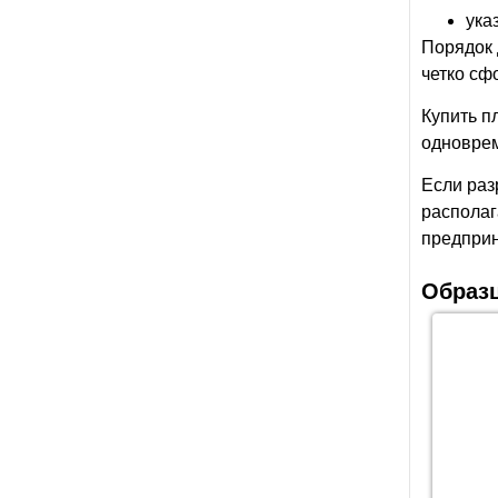
ука
Порядок 
четко сф
Купить п
одноврем
Если раз
располаг
предприн
Образ