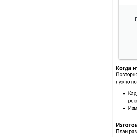
Когда 
Повторно
нужно по
Кар
рек
Изм
Изгото
План раз