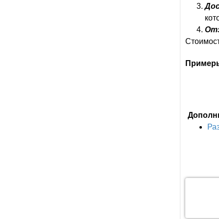
До
кот
От
Стоимост
Примеры
Дополн
Ра