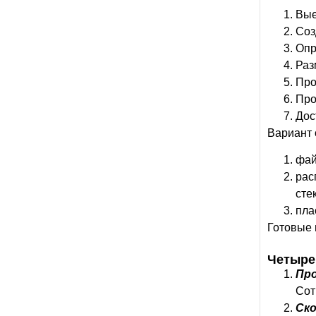
Вые
Соз
Опр
Раз
Про
Про
Дос
Вариант 
фай
рас
сте
пла
Готовые 
Четыре
Пр
Сот
Ск