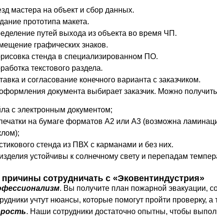
зд мастера на объект и сбор данных.
дание прототипа макета.
еделение путей выхода из объекта во время ЧП.
мещение графических знаков.
рисовка стенда в специализированном ПО.
работка текстового раздела.
тавка и согласование конечного варианта с заказчиком.
оформления документа выбирает заказчик. Можно получить 
ла с электронным документом;
печатки на бумаге форматов А2 или А3 (возможна ламинаци
клом);
стикового стенда из ПВХ с карманами и без них.
изделия устойчивы к солнечному свету и перепадам темпер
 причины сотрудничать с «Эковентиндустрия»
офессионализм
. Вы получите план пожарной эвакуации, с
рудники учтут нюансы, которые помогут пройти проверку, а 
орость
. Наши сотрудники достаточно опытны, чтобы выпол