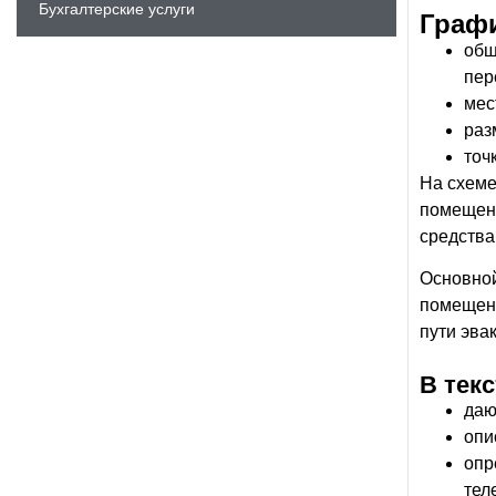
Бухгалтерские услуги
Графи
общ
пер
мес
раз
точ
На схеме
помещени
средства
Основной
помещени
пути эва
В тек
даю
опи
опр
тел